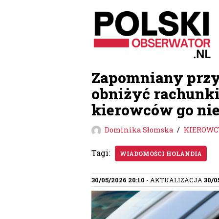
Przejdź
do
treści
Zapomniany przy
obniżyć rachunki
kierowców go ni
Dominika Słomska
KIEROWC
Tagi:
WIADOMOŚCI HOLANDIA
30/05/2026 20:10
- AKTUALIZACJA
30/0