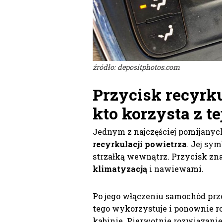
źródło: depositphotos.com
Przycisk recyrku
kto korzysta z t
Jednym z najczęściej pomijanyc
recyrkulacji powietrza
. Jej sy
strzałką wewnątrz. Przycisk znaj
klimatyzacją
i nawiewami.
Po jego włączeniu samochód prze
tego wykorzystuje i ponownie ro
kabinie. Pierwotnie rozwiązanie