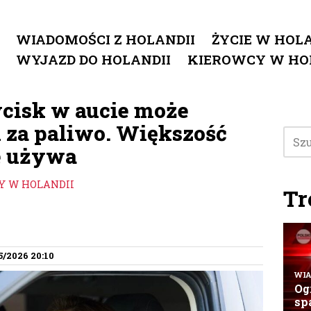
WIADOMOŚCI Z HOLANDII
ŻYCIE W HOLA
WYJAZD DO HOLANDII
KIEROWCY W HO
cisk w aucie może
 za paliwo. Większość
e używa
Y W HOLANDII
Tr
5/2026 20:10