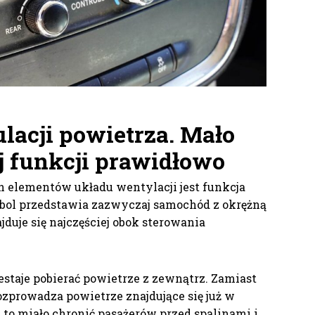
lacji powietrza
. Mało
ej funkcji prawidłowo
h elementów układu wentylacji jest funkcja
mbol przedstawia zazwyczaj samochód z okrężną
duje się najczęściej obok sterowania
staje pobierać powietrze z zewnątrz. Zamiast
zprowadza powietrze znajdujące się już w
 to miało chronić pasażerów przed spalinami i