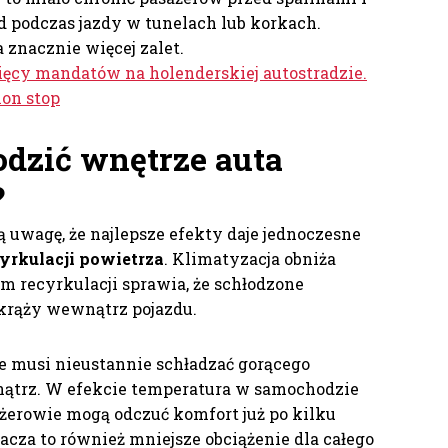
d podczas jazdy w tunelach lub korkach.
a znacznie więcej zalet.
sięcy mandatów na holenderskiej autostradzie.
on stop
odzić wnętrze auta
?
 uwagę, że najlepsze efekty daje jednoczesne
yrkulacji powietrza
. Klimatyzacja obniża
m recyrkulacji sprawia, że schłodzone
 krąży wewnątrz pojazdu.
e musi nieustannie schładzać gorącego
nątrz. W efekcie temperatura w samochodzie
sażerowie mogą odczuć komfort już po kilku
cza to również mniejsze obciążenie dla całego