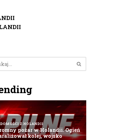
NDII
LANDII
ending