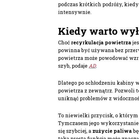
podczas krótkich podróży, kiedy 
intensywnie.
Kiedy warto wył
Choć
recyrkulacja powietrza
jes
powinna być używana bez przer
powietrza może powodować wzro
szyb, podaje
AD
.
Dlatego po schłodzeniu kabiny w
powietrza z zewnątrz. Pozwoli t
uniknąć problemów z widocznośc
To niewielki przycisk, o który
Tymczasem jego wykorzystanie 
się szybciej, a
zużycie paliwa
bę
taka prosta funkcja może znacz