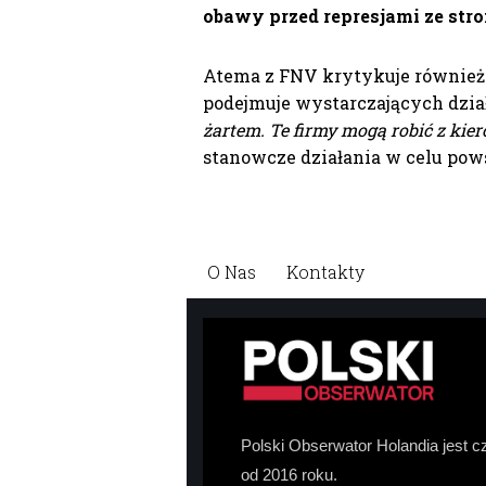
obawy przed represjami ze st
Atema z FNV krytykuje również i
podejmuje wystarczających dział
żartem. Te firmy mogą robić z kie
stanowcze działania w celu pow
O Nas
Kontakty
Polski Obserwator Holandia jest c
od 2016 roku.