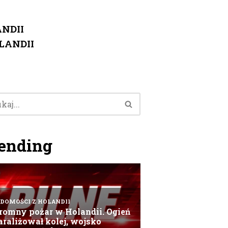
NDII
LANDII
ending