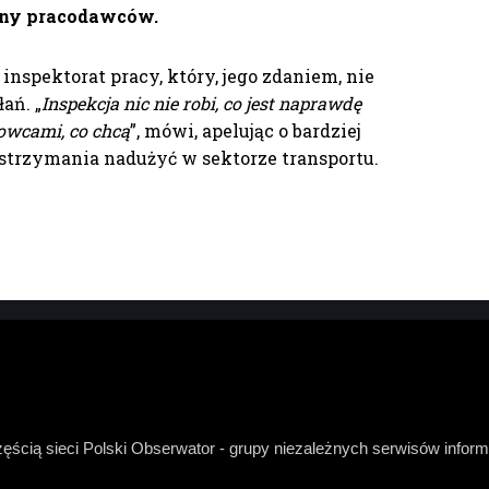
rony pracodawców.
nspektorat pracy, który, jego zdaniem, nie
ań. „
Inspekcja nic nie robi, co jest naprawdę
rowcami, co chcą
”, mówi, apelując o bardziej
strzymania nadużyć w sektorze transportu.
zęścią sieci Polski Obserwator - grupy niezależnych serwisów infor