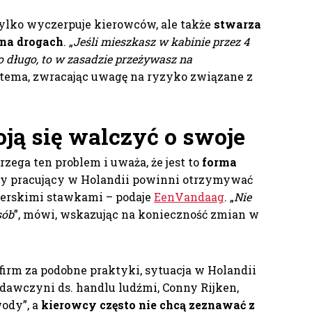
ylko wyczerpuje kierowców, ale także
stwarza
 na drogach
. „
Jeśli mieszkasz w kabinie przez 4
 długo, to w zasadzie przeżywasz na
tema, zwracając uwagę na ryzyko związane z
ją się walczyć o swoje
zega ten problem i uważa, że jest to
forma
wcy pracujący w Holandii powinni otrzymywać
erskimi stawkami – podaje
EenVandaag
. „
Nie
sób
”, mówi, wskazując na konieczność zmian w
 firm za podobne praktyki, sytuacja w Holandii
dawczyni ds. handlu ludźmi, Conny Rijken,
wody”, a
kierowcy często nie chcą zeznawać z