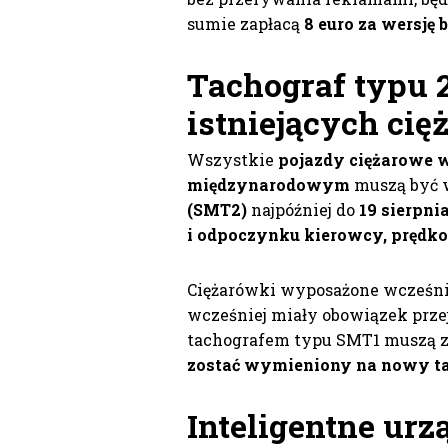
sumie zapłacą
8 euro za wersję 
Tachograf typu
istniejących ci
Wszystkie
pojazdy ciężarowe 
międzynarodowym
muszą być 
(SMT2)
najpóźniej do
19 sierpni
i odpoczynku kierowcy, prędko
Ciężarówki wyposażone wcześnie
wcześniej miały obowiązek przej
tachografem typu SMT1 muszą z
zostać wymieniony na nowy t
Inteligentne urz