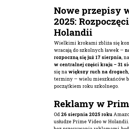
Nowe przepisy w
2025
: Rozpoczęc
Holandii
Wielkimi krokami zbliża się kon
wracają do szkolnych ławek —
n
rozpoczną się już 17 sierpnia
, n
w centralnej części kraju – 31 s
się na
większy ruch na drogach
terminy — wielu mieszkańców bę
początkiem roku szkolnego.
Reklamy w Prime
Od
26 sierpnia 2025 roku
Amazo
usłudze Prime Video w Holandii.
bez przerywania reklamami, będ