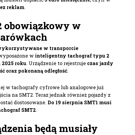
bez reklam
.
 2 obowiązkowy w
ężarówkach
wykorzystywane w transporcie
wyposażone w
inteligentny tachograf typu 2
a 2025 roku
. Urządzenie to rejestruje
czas jazdy
ść oraz pokonaną odległość
.
j w tachografy cyfrowe lub analogowe już
ścia na SMT2. Teraz jednak również pojazdy z
ostać dostosowane.
Do 19 sierpnia SMT1 musi
achograf SMT2
.
ądzenia będą musiały