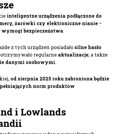
sze
kie
inteligentne urządzenia podłączone do
amery, żarówki czy elektroniczne nianie
–
ze wymogi bezpieczeństwa
.
żde z tych urządzeń posiadało
silne hasło
, otrzymywało regularne
aktualizacje
, a także
anie danymi osobowymi
.
kiej,
od sierpnia 2025 roku zabroniona będzie
spełniających norm produktów
and i Lowlands
andii