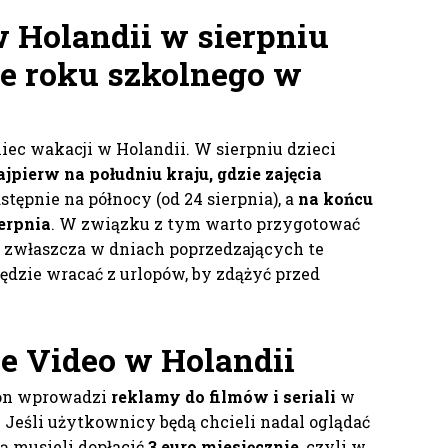
 Holandii w sierpniu
ie roku szkolnego w
iec wakacji w Holandii. W sierpniu dzieci
ajpierw na południu kraju, gdzie zajęcia
astępnie na północy (od 24 sierpnia), a
na końcu
ierpnia
. W związku z tym warto przygotować
, zwłaszcza w dniach poprzedzających te
dzie wracać z urlopów, by zdążyć przed
 Video w Holandii
n wprowadzi
reklamy do filmów i seriali
w
 Jeśli użytkownicy będą chcieli nadal oglądać
ą musieli dopłacić
3 euro miesięcznie
, czyli w