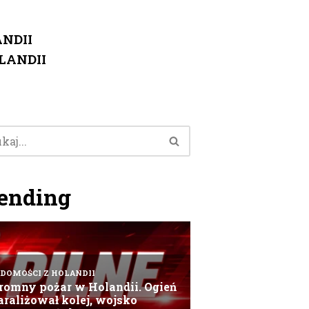
NDII
LANDII
ending