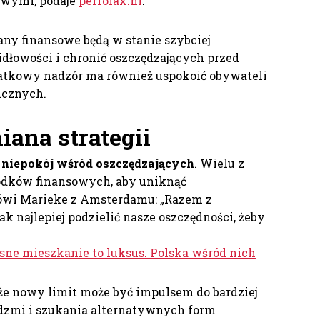
wymi, podaje
perfolax.nl
.
y finansowe będą w stanie szybciej
łowości i chronić oszczędzających przed
atkowy nadzór ma również uspokoić obywateli
cznych.
ana strategii
niepokój wśród oszczędzających
. Wielu z
odków finansowych, aby uniknąć
mówi Marieke z Amsterdamu: „Razem z
ak najlepiej podzielić nasze oszczędności, żeby
sne mieszkanie to luksus. Polska wśród nich
 że nowy limit może być impulsem do bardziej
dzmi i szukania alternatywnych form