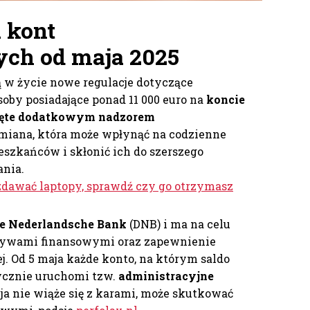
 kont
ch od maja 2025
ą w życie nowe regulacje dotyczące
oby posiadające ponad 11 000 euro na
koncie
jęte dodatkowym nadzorem
 zmiana, która może wpłynąć na codzienne
szkańców i skłonić ich do szerszego
ania.
zdawać laptopy, sprawdź czy go otrzymasz
 De Nederlandsche Bank
(DNB) i ma na celu
pływami finansowymi oraz zapewnienie
j. Od 5 maja każde konto, na którym saldo
tycznie uruchomi tzw.
administracyjne
ja nie wiąże się z karami, może skutkować