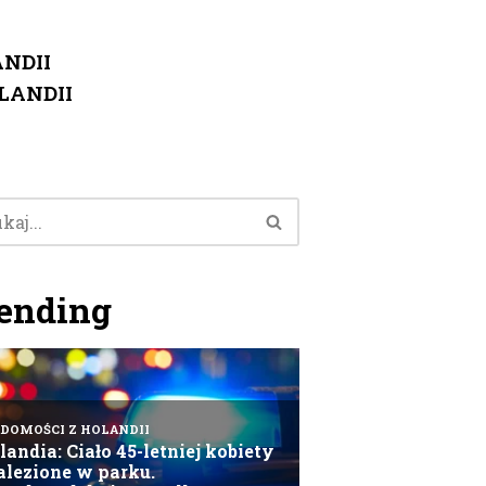
NDII
LANDII
ending