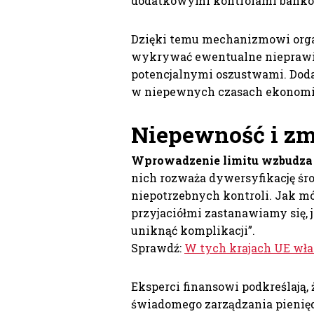
dodatkowymi kontrolami banko
Dzięki temu mechanizmowi organ
wykrywać ewentualne nieprawid
potencjalnymi oszustwami. Dod
w niepewnych czasach ekonomi
Niepewność i zmi
Wprowadzenie limitu wzbudza 
nich rozważa dywersyfikację śr
niepotrzebnych kontroli. Jak 
przyjaciółmi zastanawiamy się, j
uniknąć komplikacji”.
Sprawdź:
W tych krajach UE wła
Eksperci finansowi podkreślają,
świadomego zarządzania pienię