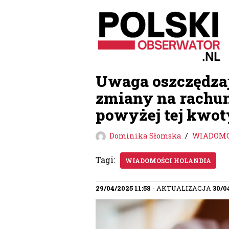
Przejdź
do
treści
Uwaga oszczędzaj
zmiany na rachun
powyżej tej kwot
Dominika Słomska
WIADOMO
Tagi:
WIADOMOŚCI HOLANDIA
29/04/2025 11:58
- AKTUALIZACJA
30/0