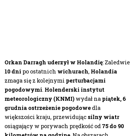
Orkan Darragh uderzył w Holandię
: Zaledwie
10 dni
po ostatnich
wichurach
,
Holandia
zmaga się z kolejnymi
perturbacjami
pogodowymi
.
Holenderski instytut
meteorologiczny (KNMI)
wydał na
piątek, 6
grudnia
ostrzeżenie pogodowe
dla
większości kraju, przewidując
silny wiatr
osiągający w porywach prędkość od
75 do 90
kilometrów na godzinę
. Na obszarach