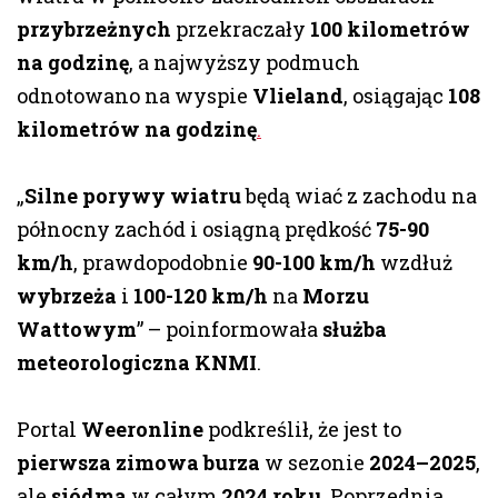
przybrzeżnych
przekraczały
100 kilometrów
na godzinę
, a najwyższy podmuch
odnotowano na wyspie
Vlieland
, osiągając
108
kilometrów na godzinę
.
„
Silne porywy wiatru
będą wiać z zachodu na
północny zachód i osiągną prędkość
75-90
km/h
, prawdopodobnie
90-100 km/h
wzdłuż
wybrzeża
i
100-120 km/h
na
Morzu
Wattowym
” – poinformowała
służba
meteorologiczna KNMI
.
Portal
Weeronline
podkreślił, że jest to
pierwsza zimowa burza
w sezonie
2024–2025
,
ale
siódma
w całym
2024 roku
. Poprzednia