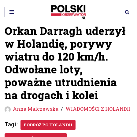
Przejdź
do
Orkan Darragh uderzył
treści
w Holandię, porywy
wiatru do 120 km/h.
Odwołane loty,
poważne utrudnienia
na drogach i kolei
Anna Malczewska
WIADOMOŚCI Z HOLANDII
Tagi:
PODRÓŻ PO HOLANDII