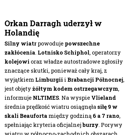
Orkan Darragh uderzył w
Holandię
Silny wiatr
powoduje
powszechne
zakłócenia
.
Lotnisko Schiphol
, operatorzy
kolejowi
oraz władze autostradowe zgłosiły
znaczące skutki, ponieważ cały kraj, z
wyjątkiem
Limburgii
i
Brabancji Północnej
,
jest objęty
żółtym kodem ostrzegawczym
,
informuje
NLTIMES
. Na wyspie
Vlieland
średnia prędkość wiatru osiągnęła
siłę 9 w
skali Beauforta
między godziną
6 a 7 rano
,
spełniając kryteria oficjalnej
burzy
. Porywy
wiatru w północno-zachodnich obszarach