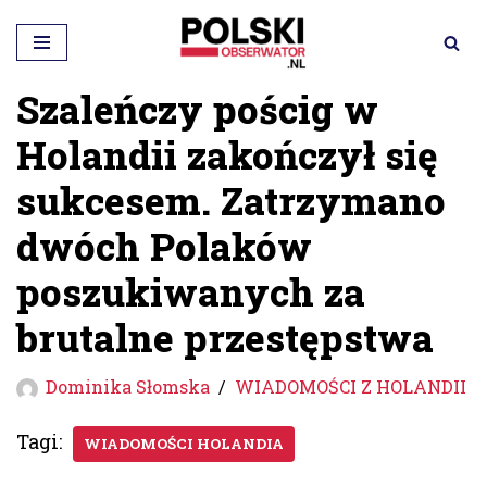
Przejdź
do
Szaleńczy pościg w
treści
Holandii zakończył się
sukcesem. Zatrzymano
dwóch Polaków
poszukiwanych za
brutalne przestępstwa
Dominika Słomska
WIADOMOŚCI Z HOLANDII
Tagi:
WIADOMOŚCI HOLANDIA