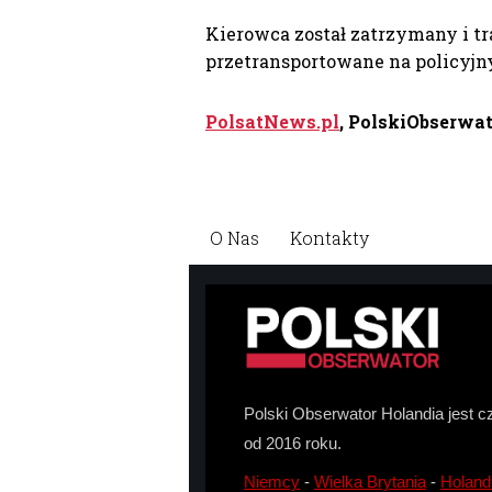
Kierowca został zatrzymany i tra
przetransportowane na policyjn
PolsatNews.pl
, PolskiObserwat
O Nas
Kontakty
Polski Obserwator Holandia jest c
od 2016 roku.
Niemcy
-
Wielka Brytania
-
Holand