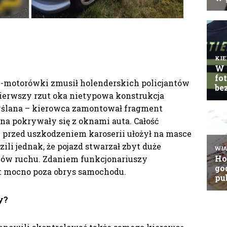
motorówki zmusił holenderskich policjantów
pierwszy rzut oka nietypowa konstrukcja
yślana – kierowca zamontował fragment
kna pokrywały się z oknami auta. Całość
 przed uszkodzeniem karoserii ułożył na masce
zili jednak, że pojazd stwarzał zbyt duże
ków ruchu. Zdaniem funkcjonariuszy
t mocno poza obrys samochodu.
y?