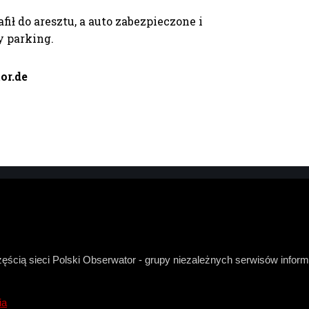
fił do aresztu, a auto zabezpieczone i
y parking.
or.de
zęścią sieci Polski Obserwator - grupy niezależnych serwisów infor
ia