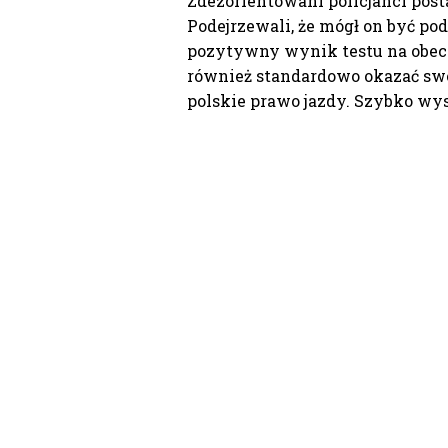
Zdezorientowani policjanci pos
Podejrzewali, że mógł on być p
pozytywny wynik testu na obec
również standardowo okazać swo
polskie prawo jazdy. Szybko wysz