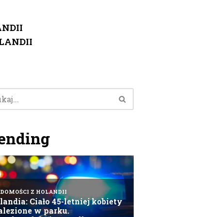
NDII
LANDII
ending