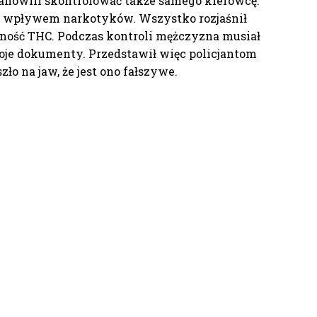
tanowili skontrolować także samego kierowcę.
od wpływem narkotyków. Wszystko rozjaśnił
ność THC. Podczas kontroli mężczyzna musiał
je dokumenty. Przedstawił więc policjantom
ło na jaw, że jest ono fałszywe.