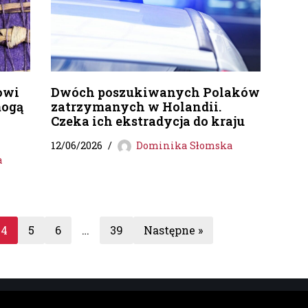
owi
Dwóch poszukiwanych Polaków
mogą
zatrzymanych w Holandii.
Czeka ich ekstradycja do kraju
12/06/2026
Dominika Słomska
a
4
5
6
…
39
Następne »