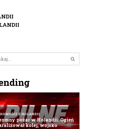
NDII
LANDII
ending