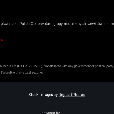
zęścią sieci Polski Obserwator - grupy niezależnych serwisów infor
ia
Media Ltd (UK Co. 7212256). Not affiliated with any government or political party.
| Wszelkie prawa zastrzeżone.
Stock images by
DepositPhotos
.