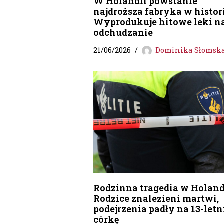
W Holandii powstanie
najdroższa fabryka w histori
Wyprodukuje hitowe leki n
odchudzanie
21/06/2026
Dominika Słomsk
Rodzinna tragedia w Holand
Rodzice znalezieni martwi,
podejrzenia padły na 13-letn
córkę