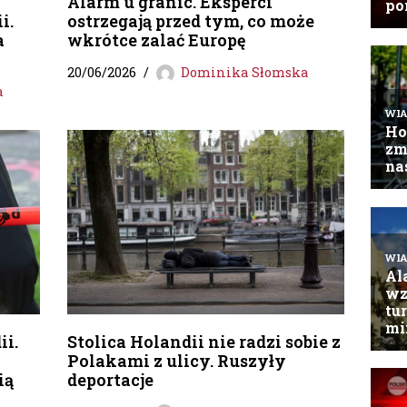
Alarm u granic. Eksperci
i.
ostrzegają przed tym, co może
a
wkrótce zalać Europę
20/06/2026
Dominika Słomska
a
ii.
Stolica Holandii nie radzi sobie z
Polakami z ulicy. Ruszyły
ią
deportacje