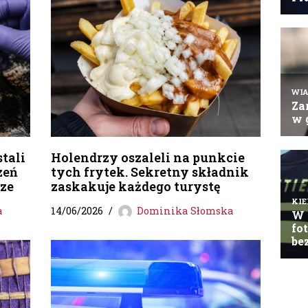
tali
Holendrzy oszaleli na punkcie
zeń
tych frytek. Sekretny składnik
dze
zaskakuje każdego turystę
a
14/06/2026
Dominika Słomska