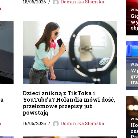
18/06/2026
Dominika Słomska
a
Dzieci znikną z TikToka i
ga
YouTube’a? Holandia mówi dość,
przełomowe przepisy już
powstają
a
16/06/2026
Dominika Słomska