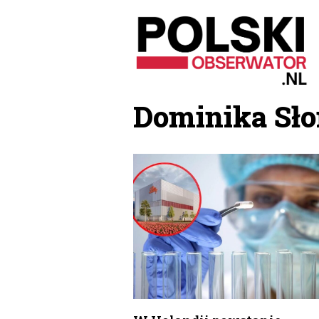
Przejdź
do
treści
Dominika Sł