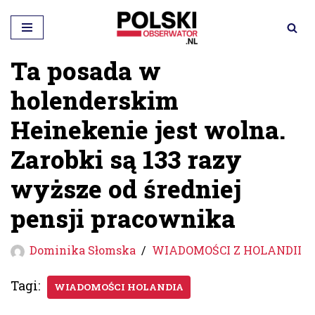
Przejdź
do
Ta posada w
treści
holenderskim
Heinekenie jest wolna.
Zarobki są 133 razy
wyższe od średniej
pensji pracownika
Dominika Słomska
WIADOMOŚCI Z HOLANDII
Tagi:
WIADOMOŚCI HOLANDIA