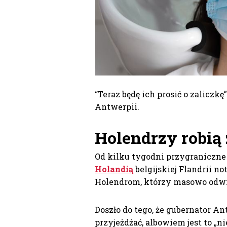
“Teraz będę ich prosić o zaliczkę
Antwerpii.
Holendrzy robią
Od kilku tygodni przygraniczne s
Holandią
belgijskiej Flandrii n
Holendrom, którzy masowo odwi
Doszło do tego, że gubernator An
przyjeżdżać, albowiem jest to „n