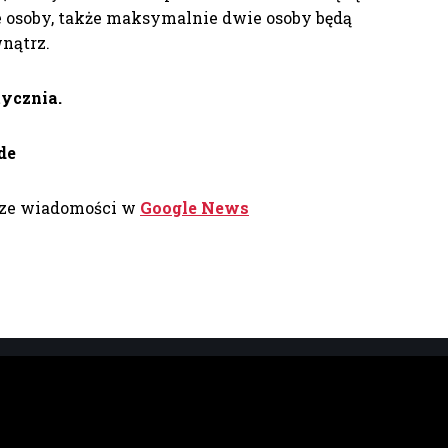
e osoby, także maksymalnie dwie osoby będą
nątrz.
tycznia.
de
sze wiadomości w
Google News