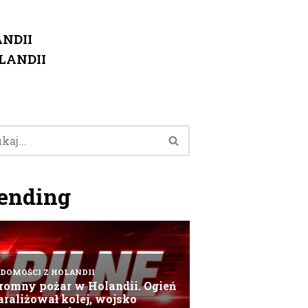
NDII
LANDII
ending