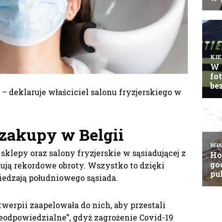
” – deklaruje właściciel salonu fryzjerskiego w
 zakupy w Belgii
klepy oraz salony fryzjerskie w sąsiadującej z
otują rekordowe obroty. Wszystko to dzięki
edzają południowego sąsiada.
twerpii zaapelowała do nich, aby przestali
ieodpowiedzialne”, gdyż zagrożenie Covid-19