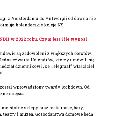
ciągi z Amsterdamu do Antwerpii od dawna nie
formują holenderskie koleje NS.
II w 2022 roku. Czym jest i ile wynosi
ndawie są zadowoleni z większych obrotów.
„Jedna czwarta Holendrów, którzy umówili się
wiedział dziennikowi „De Telegraaf” właściciel
i.
i został wprowadziony twardy lockdown. Od
czne miejsca.
ieistotne sklepy oraz restauracje, bary,
ina, teatry i muzea. Gospodarstwa domowe będą