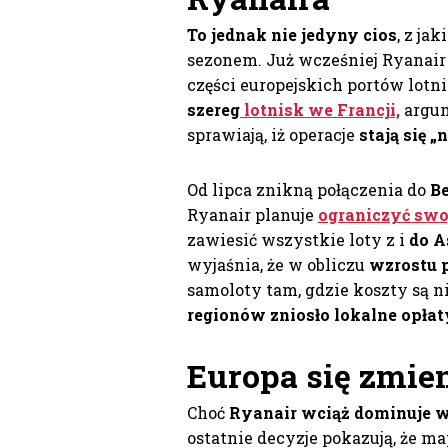
To jednak nie jedyny cios
, z j
sezonem. Już wcześniej Ryanair
części europejskich portów lotn
szereg
lotnisk we Francji,
argum
sprawiają, iż operacje
stają się „
Od lipca znikną połączenia do
Be
Ryanair planuje
ograniczyć swo
zawiesić wszystkie loty z i
do A
wyjaśnia, że w obliczu
wzrostu 
samoloty tam, gdzie koszty są n
regionów zniosło lokalne opłaty
Europa się zmie
Choć
Ryanair wciąż dominuje 
ostatnie decyzje pokazują, że ma