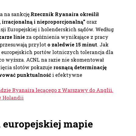
 na sankcję.
Rzecznik Ryanaira określił
 irracjonalną i nieproporcjonalną”
oraz
ji Europejskiej i holenderskich sądów. Według
karze linie
za opóźnienia wynikające z pracy
e przesuwają przylot
o zaledwie 15 minut
. Jak
 europejskich portów lotniczych tolerancja dla
co wyższa. ACNL na razie nie skomentował
nięcia slotów pokazuje
rosnącą determinację
kwować punktualność
i efektywne
dzie Ryanaira lecącego z Warszawy do Anglii.
w Holandii
a europejskiej mapie