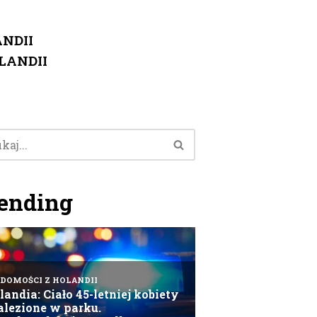
NDII
LANDII
ending