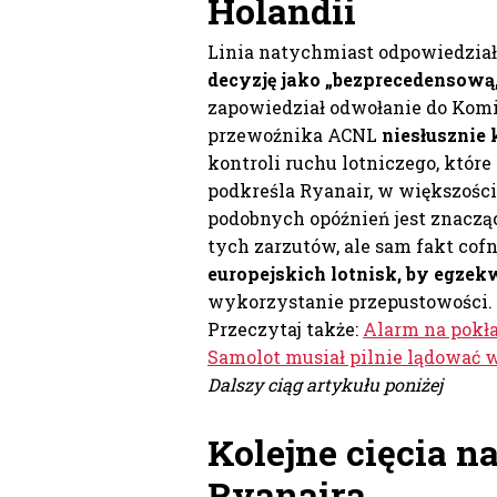
Holandii
Linia natychmiast odpowiedziała
decyzję jako „bezprecedensową,
zapowiedział odwołanie do Komis
przewoźnika ACNL
niesłusznie 
kontroli ruchu lotniczego, któr
podkreśla Ryanair, w większości
podobnych opóźnień jest znaczą
tych zarzutów, ale sam fakt cof
europejskich lotnisk, by egze
wykorzystanie przepustowości.
Przeczytaj także:
Alarm na pokła
Samolot musiał pilnie lądować 
Dalszy ciąg artykułu poniżej
Kolejne cięcia n
Ryanaira