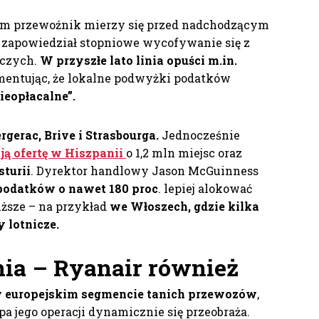
akim przewoźnik mierzy się przed nadchodzącym
 zapowiedział stopniowe wycofywanie się z
iczych.
W przyszłe lato linia opuści m.in.
entując, że lokalne podwyżki podatków
nieopłacalne”.
rgerac, Brive i Strasbourga.
Jednocześnie
ją ofertę w Hiszpanii
o 1,2 mln miejsc oraz
sturii
. Dyrektor handlowy Jason McGuinness
podatków o nawet 180 proc
. lepiej alokować
iższe – na przykład
we Włoszech, gdzie kilka
 lotnicze.
nia – Ryanair również
w europejskim segmencie tanich przewozów
,
pa jego operacji dynamicznie się przeobraża.