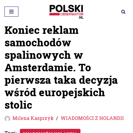
Przejdź
do
Koniec reklam
treści
samochodów
spalinowych w
Amsterdamie. To
pierwsza taka decyzja
wśród europejskich
stolic
Milena Kasprzyk
WIADOMOŚCI Z HOLANDII
Tagi: