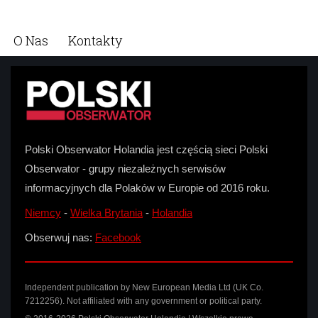
O Nas
Kontakty
Polski Obserwator Holandia jest częścią sieci Polski
Obserwator - grupy niezależnych serwisów
informacyjnych dla Polaków w Europie od 2016 roku.
Niemcy
-
Wielka Brytania
-
Holandia
Obserwuj nas:
Facebook
Independent publication by New European Media Ltd (UK Co.
7212256). Not affiliated with any government or political party.