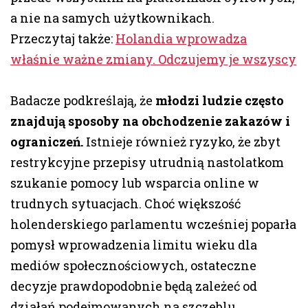
a nie na samych użytkownikach.
Przeczytaj także:
Holandia wprowadza
właśnie ważne zmiany. Odczujemy je wszyscy
Badacze podkreślają, że
młodzi ludzie często
znajdują sposoby na obchodzenie zakazów i
ograniczeń.
Istnieje również ryzyko, że zbyt
restrykcyjne przepisy utrudnią nastolatkom
szukanie pomocy lub wsparcia online w
trudnych sytuacjach. Choć większość
holenderskiego parlamentu wcześniej poparła
pomysł wprowadzenia limitu wieku dla
mediów społecznościowych, ostateczne
decyzje prawdopodobnie będą zależeć od
działań podejmowanych na szczeblu