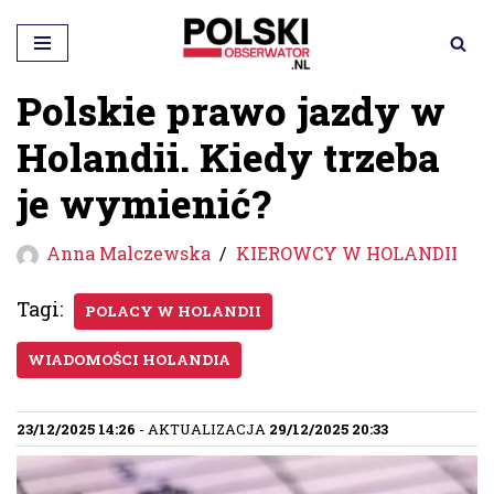
Przejdź
do
Polskie prawo jazdy w
treści
Holandii. Kiedy trzeba
je wymienić?
Anna Malczewska
KIEROWCY W HOLANDII
Tagi:
POLACY W HOLANDII
WIADOMOŚCI HOLANDIA
23/12/2025 14:26
- AKTUALIZACJA
29/12/2025 20:33