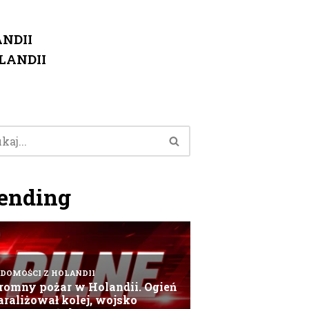
NDII
LANDII
ending