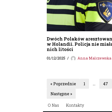
Dwóch Polaków aresztowa
w Holandii. Policja nie miał
nich litości
01/12/2025
Anna Malczewska
« Poprzednie
1
…
47
Następne »
O Nas
Kontakty