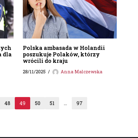
nych
Polska ambasada w Holandii
a dla
poszukuje Polaków, którzy
wrócili do kraju
28/11/2025
Anna Malczewska
48
49
50
51
…
97