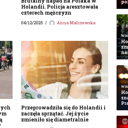
Brutalny napad na Polaka w
Holandii. Policja aresztowała
czterech mężczyzn
04/12/2025
Anna Malczewska
wych
Przeprowadziła się do Holandii i
łym
zaczęła sprzątać. Jej życie
ą
zmieniło się diametralnie
?