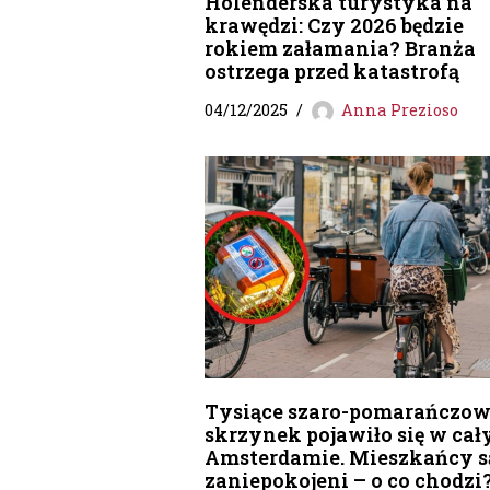
Holenderska turystyka na
krawędzi: Czy 2026 będzie
rokiem załamania? Branża
ostrzega przed katastrofą
04/12/2025
Anna Prezioso
Tysiące szaro-pomarańczo
skrzynek pojawiło się w ca
Amsterdamie. Mieszkańcy s
zaniepokojeni – o co chodzi