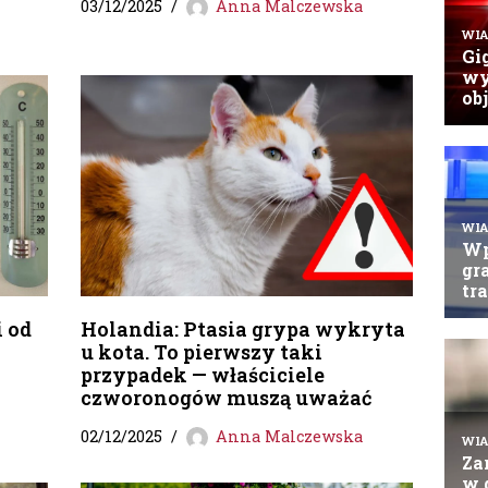
03/12/2025
Anna Malczewska
 od
Holandia: Ptasia grypa wykryta
u kota. To pierwszy taki
przypadek — właściciele
czworonogów muszą uważać
02/12/2025
Anna Malczewska