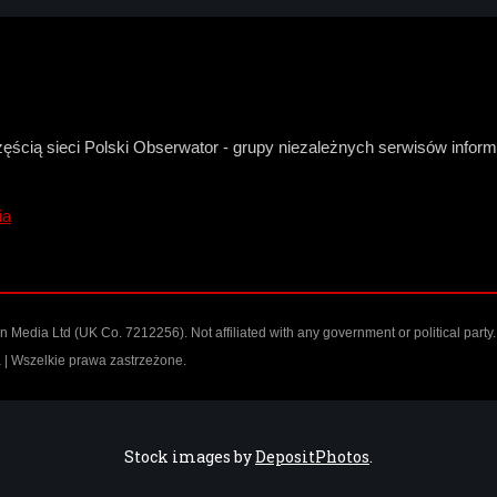
zęścią sieci Polski Obserwator - grupy niezależnych serwisów infor
ia
Media Ltd (UK Co. 7212256). Not affiliated with any government or political party.
| Wszelkie prawa zastrzeżone.
Stock images by
DepositPhotos
.