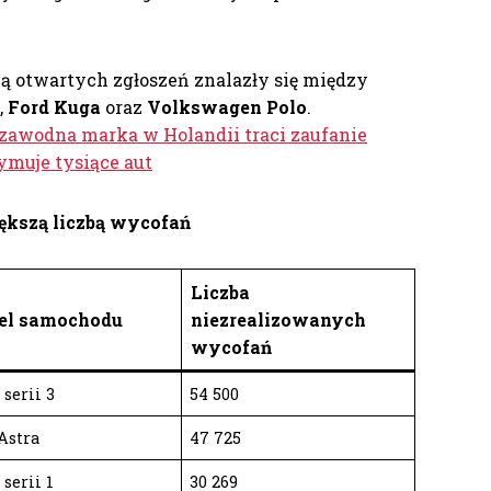
ą otwartych zgłoszeń znalazły się między
,
Ford Kuga
oraz
Volkswagen Polo
.
ezawodna marka w Holandii traci zaufanie
ymuje tysiące aut
ększą liczbą wycofań
Liczba
el samochodu
niezrealizowanych
wycofań
serii 3
54 500
Astra
47 725
serii 1
30 269