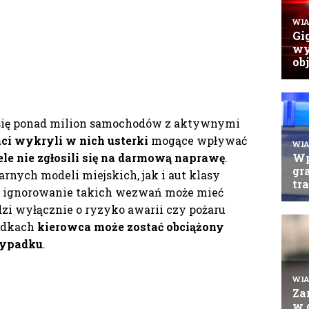
 się ponad milion samochodów z aktywnymi
ci wykryli w nich usterki
mogące wpływać
ele nie zgłosili się na darmową naprawę
.
nych modeli miejskich, jak i aut klasy
że ignorowanie takich wezwań może mieć
zi wyłącznie o ryzyko awarii czy pożaru
adkach
kierowca może zostać obciążony
wypadku
.