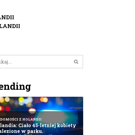
NDII
LANDII
ending