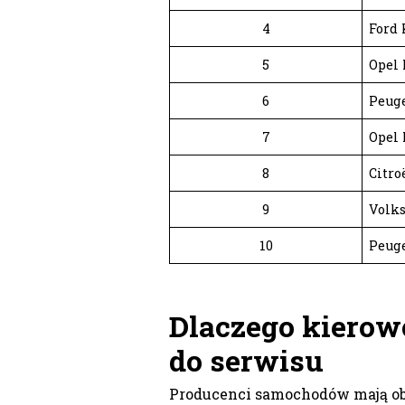
4
Ford
5
Opel
6
Peuge
7
Opel
8
Citro
9
Volk
10
Peuge
Dlaczego kierow
do serwisu
Producenci samochodów mają ob