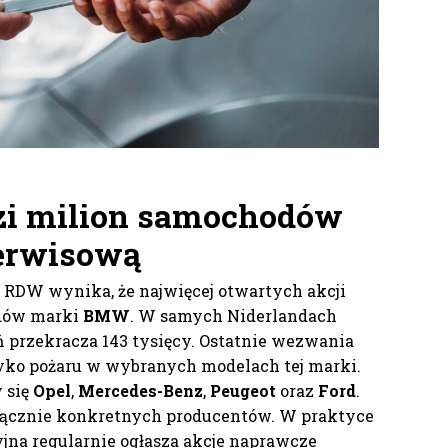
dzi milion samochodów
serwisową
 RDW wynika, że najwięcej otwartych akcji
dów marki
BMW
. W samych Niderlandach
ń przekracza 143 tysięcy. Ostatnie wezwania
ko pożaru w wybranych modelach tej marki.
 się
Opel
,
Mercedes-Benz
,
Peugeot
oraz
Ford
.
łącznie konkretnych producentów. W praktyce
na regularnie ogłasza akcje naprawcze