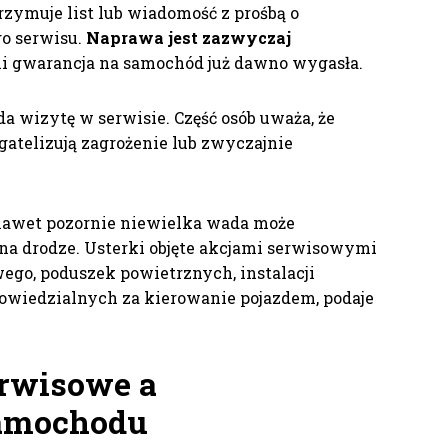
rzymuje list lub wiadomość z prośbą o
go serwisu.
Naprawa jest zazwyczaj
śli gwarancja na samochód już dawno wygasła.
da wizytę w serwisie. Część osób uważa, że
gatelizują zagrożenie lub zwyczajnie
e nawet pozornie niewielka wada może
 na drodze. Usterki objęte akcjami serwisowymi
ego, poduszek powietrznych, instalacji
owiedzialnych za kierowanie pojazdem, podaje
erwisowe a
samochodu