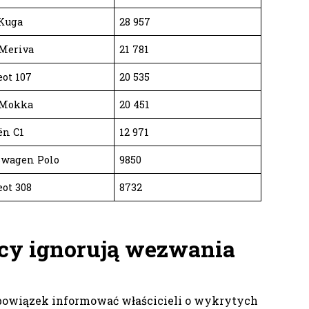
 Kuga
28 957
 Meriva
21 781
ot 107
20 535
 Mokka
20 451
ën C1
12 971
swagen Polo
9850
ot 308
8732
cy ignorują wezwania
owiązek informować właścicieli o wykrytych