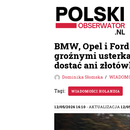
Przejdź
do
treści
BMW, Opel i Ford 
groźnymi usterkam
dostać ani złotów
Dominika Słomska
WIADOMO
Tagi:
WIADOMOŚCI HOLANDIA
12/05/2026 16:10
- AKTUALIZACJA
12/0