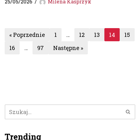
25/05/2026
Milena Kasprzyk
« Poprzednie
1
…
12
13
14
15
16
…
97
Następne »
Trending