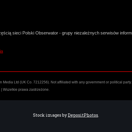
zęścią sieci Polski Obserwator - grupy niezależnych serwisów infor
ia
Media Ltd (UK Co. 7212256). Not affiliated with any government or political party.
| Wszelkie prawa zastrzeżone.
Stock images by
DepositPhotos
.