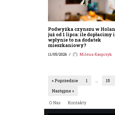
Podwyżka czynszu w Holan
już od 1 lipca: ile dopłacimy i
wpłynie to na dodatek
mieszkaniowy?
11/05/2026
Milena Kasprzyk
« Poprzednie
1
…
15
Następne »
O Nas
Kontakty