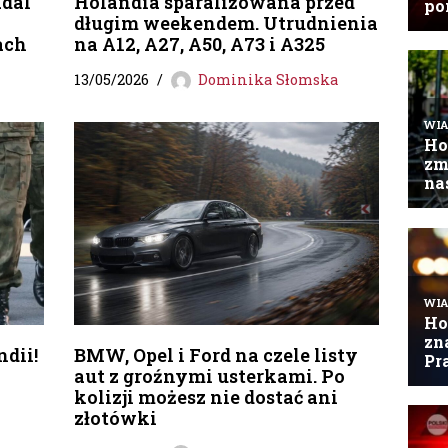
adal
Holandia sparaliżowana przed
długim weekendem. Utrudnienia
ach
na A12, A27, A50, A73 i A325
13/05/2026
Dominika Słomska
dii!
BMW, Opel i Ford na czele listy
aut z groźnymi usterkami. Po
kolizji możesz nie dostać ani
złotówki