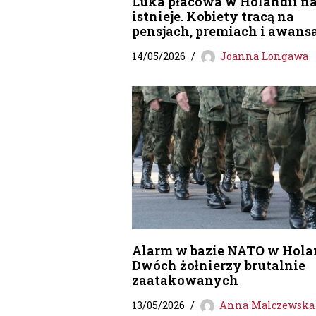
Luka płacowa w Holandii n
istnieje. Kobiety tracą na
pensjach, premiach i awans
14/05/2026
Joanna Longawa
Alarm w bazie NATO w Holan
Dwóch żołnierzy brutalnie
zaatakowanych
13/05/2026
Anna Malczewska