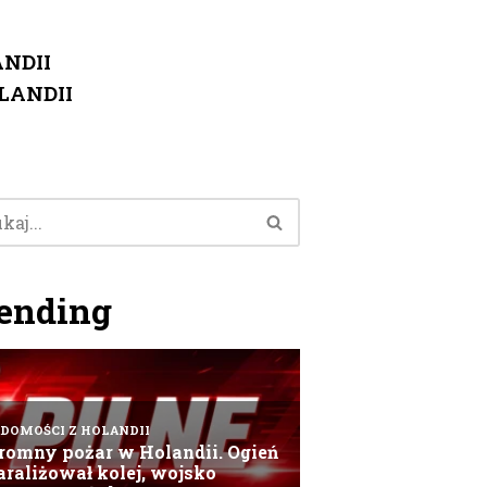
NDII
LANDII
ending